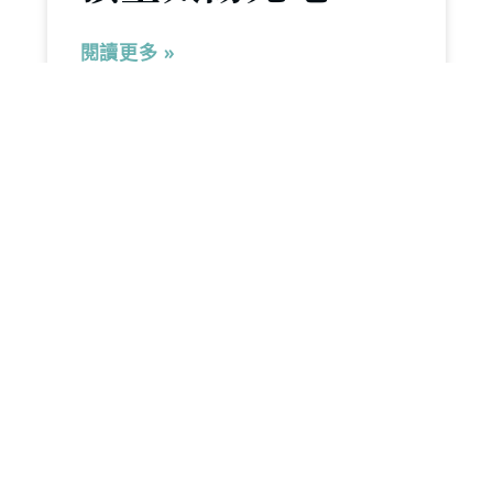
閱讀更多 »
2021 年 4 月 14 日
實績案例分享
案例分享-雲林土